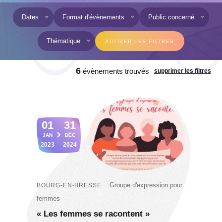
Dates
Format d’évènements
Public concerné
Thématique
Dates
Format d'évènements
Public concerné
Thématique
6
évènements trouvés
supprimer les filtres
01
31
JAN
DÉC
2023
2024
Groupe d'expression pour
BOURG-EN-BRESSE
femmes
« Les femmes se racontent »