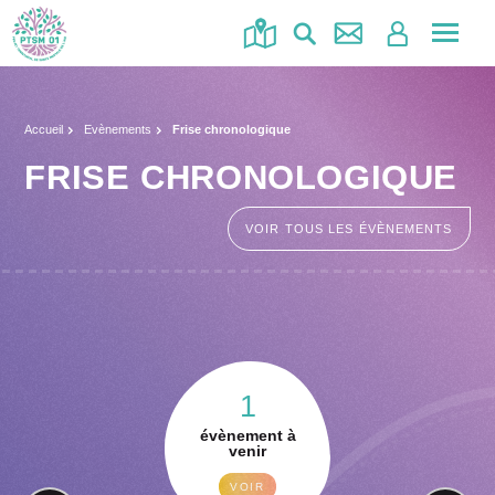
Accéde
au
menu
Accueil
Evènements
Frise chronologique
FRISE CHRONOLOGIQUE
VOIR TOUS LES ÉVÈNEMENTS
1
évènement à
venir
VOIR