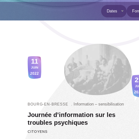
Dates
Format d’évène
Public concerné
Thématique
Dates
For
11
JUIN
2022
2
JU
20
Information – sensibilisation
BOURG-EN-BRESSE
Journée d’information sur les
troubles psychiques
CITOYENS