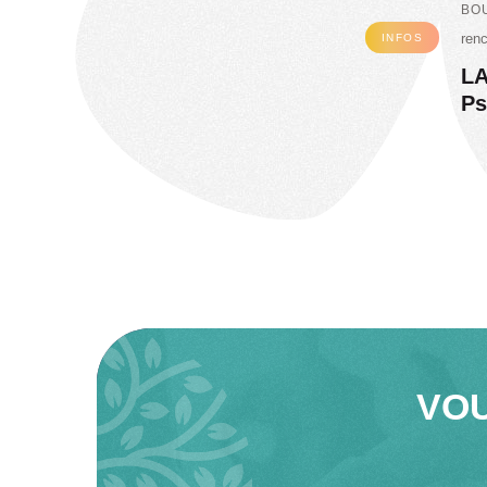
BO
ren
INFOS
LA
Ps
VO