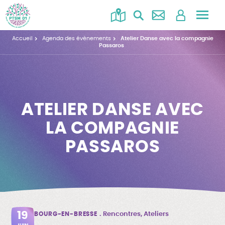
Accéd
au
Accueil
Agenda des évènements
Atelier Danse avec la compagnie
menu
Passaros
ATELIER DANSE AVEC
LA COMPAGNIE
PASSAROS
19
BOURG-EN-BRESSE
Rencontres, Ateliers