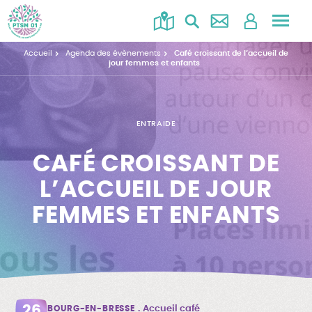
Accéd
au
Accueil
Agenda des évènements
Café croissant de l’accueil de
menu
jour femmes et enfants
ENTRAIDE
CAFÉ CROISSANT DE
L’ACCUEIL DE JOUR
FEMMES ET ENFANTS
26
BOURG-EN-BRESSE
Accueil café