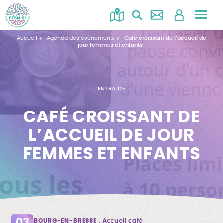
Accéd
au
Accueil
Agenda des évènements
Café croissant de l’accueil de
menu
jour femmes et enfants
ENTRAIDE
CAFÉ CROISSANT DE
L’ACCUEIL DE JOUR
FEMMES ET ENFANTS
03
BOURG-EN-BRESSE
Accueil café