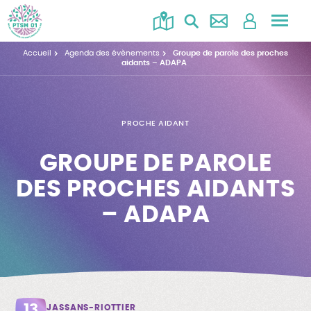
Accéd
au
Accueil
Agenda des évènements
Groupe de parole des proches
menu
aidants – ADAPA
PROCHE AIDANT
GROUPE DE PAROLE
DES PROCHES AIDANTS
– ADAPA
13
JASSANS-RIOTTIER