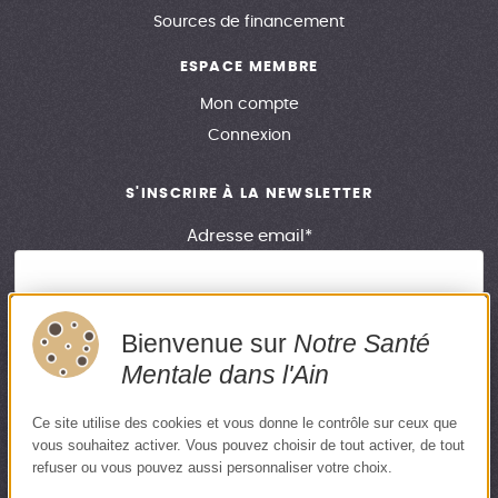
Sources de financement
ESPACE MEMBRE
Mon compte
Connexion
S'INSCRIRE À LA NEWSLETTER
Adresse email*
Bienvenue sur
Notre Santé
En renseignant votre adresse email, vous acceptez de recevoir
Mentale dans l'Ain
notre newsletter. Si vous souhaitez vous désinscrire, merci de
cliquer sur le lien en bas de chaque newsletter.
Ce site utilise des cookies et vous donne le contrôle sur ceux que
vous souhaitez activer. Vous pouvez choisir de tout activer, de tout
Accessibilité
Mentions légales
Politique de confidentialité
refuser ou vous pouvez aussi personnaliser votre choix.
Plan du site