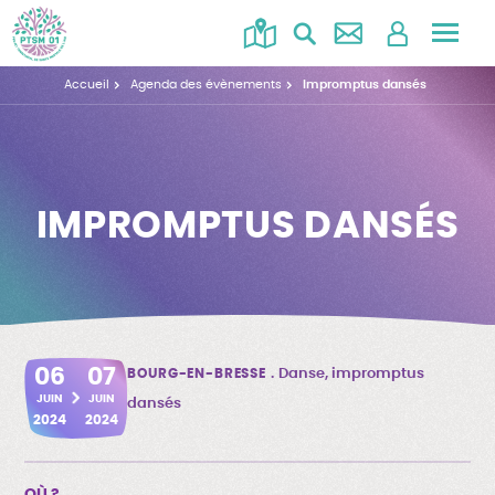
Accéd
au
Accueil
Agenda des évènements
Impromptus dansés
menu
IMPROMPTUS DANSÉS
06
07
BOURG-EN-BRESSE
Danse, impromptus
JUIN
JUIN
dansés
2024
2024
OÙ ?