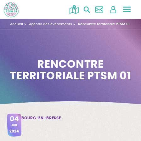
Accéd
au
Accueil
Agenda des évènements
Rencontre territoriale PTSM 01
menu
RENCONTRE
TERRITORIALE PTSM 01
04
BOURG-EN-BRESSE
JUIL
2024