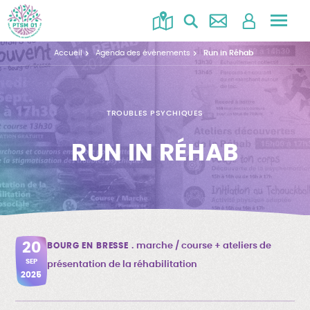
Accéd
au
Accueil
Agenda des évènements
Run in Réhab
menu
TROUBLES PSYCHIQUES
RUN IN RÉHAB
20
BOURG EN BRESSE
marche / course + ateliers de
SEP
présentation de la réhabilitation
2025