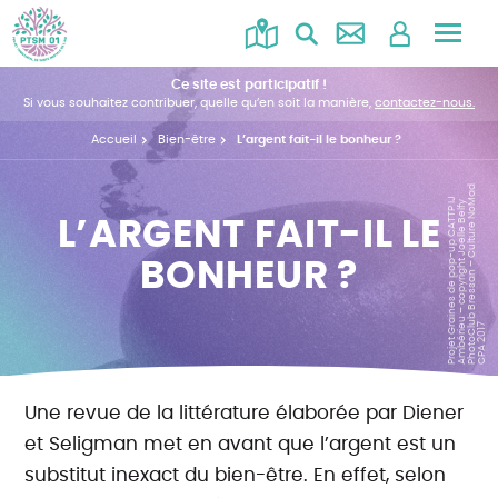
Accéd
au
Ce site est participatif !
menu
Si vous souhaitez contribuer, quelle qu’en soit la manière,
contactez-nous.
Accueil
Bien-être
L’argent fait-il le bonheur ?
d
P
r
oj
e
t
G
ai
n
e
s
d
e
p
o
p
-
u
p
C
A
T
T
J
A
m
b
é
ri
u
–
c
o
p
y
ri
g
h
t
J
o
ell
e
B
el
f
P
h
o
t
o
Cl
b
B
r
e
s
s
a
n
–
C
ul
t
u
r
e
N
o
M
a
C
P
A
2
0
1
P I
y
L’ARGENT FAIT-IL LE
BONHEUR ?
r
e
u
7
Une revue de la littérature élaborée par Diener
et Seligman met en avant que l’argent est un
substitut inexact du bien-être. En effet, selon