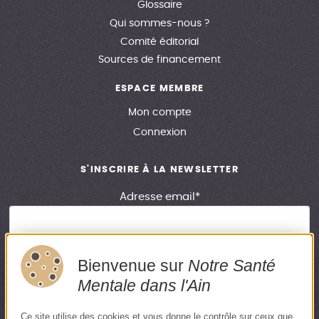
Glossaire
Qui sommes-nous ?
Comité éditorial
Sources de financement
ESPACE MEMBRE
Mon compte
Connexion
S'INSCRIRE À LA NEWSLETTER
Adresse email*
Bienvenue sur
Notre Santé
En renseignant votre adresse email, vous acceptez de recevoir
Mentale dans l'Ain
notre newsletter. Si vous souhaitez vous désinscrire, merci de
cliquer sur le lien en bas de chaque newsletter.
Ce site utilise des cookies et vous donne le contrôle sur ceux que