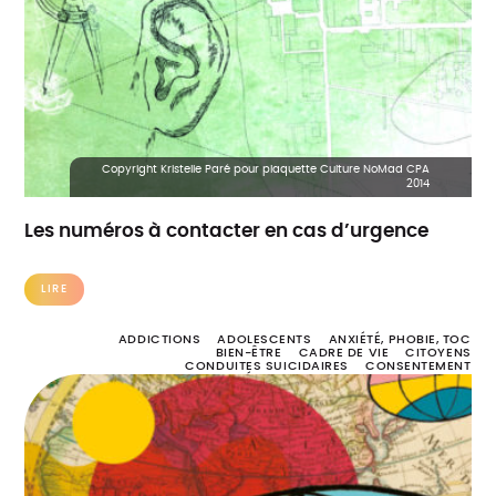
Copyright Kristelle Paré pour plaquette Culture NoMad CPA
2014
Les numéros à contacter en cas d’urgence
LIRE
ADDICTIONS
ADOLESCENTS
ANXIÉTÉ, PHOBIE, TOC
BIEN-ÊTRE
CADRE DE VIE
CITOYENS
CONDUITES SUICIDAIRES
CONSENTEMENT
DÉTRESSE PSYCHOLOGIQUE
DEUIL
DIAGNOSTIC, DÉPISTAGE ET SOINS
DISCRIMINATION
ENFANCE
ENTRAIDE
ENVIRONNEMENT
ERRANCE
FIN DE VIE
FORMATION
HANDICAP
HARCÈLEMENT
HOMOPHOBIE
INSTITUTION
LOGEMENT
MALADIE NEURODÉGÉNÉRATIVE
MÉTHODOLOGIE
MIGRATION
NUMÉRIQUE
OUTILS
PARENTALITÉ
POLITIQUE PUBLIQUE DE SANTÉ MENTALE
PROCHE AIDANT
PROFESSIONNELS
RÉTABLISSEMENT
STIGMATISATION
TROUBLE SCHIZOPHRÉNIQUE