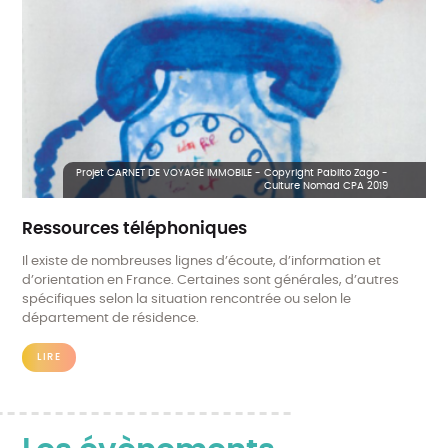
MIGRATION
NUMÉRIQUE
PARENTALITÉ
POLITIQUE PUBLIQUE DE SANTÉ MENTALE
PROCHE AIDANT
PROFESSIONNELS
RÉTABLISSEMENT
STIGMATISATION
TROUBLE SCHIZOPHRÉNIQUE
TROUBLES BIPOLAIRES
TROUBLES DÉPRESSIFS
TROUBLES DU COMPORTEMENT ALIMENTAIRE
TROUBLES DU SPECTRE AUTISTIQUE
TROUBLES PSYCHIQUES
VIOLENCE
Projet CARNET DE VOYAGE IMMOBILE - Copyright Pablito Zago -
Culture Nomad CPA 2019
Ressources téléphoniques
Il existe de nombreuses lignes d’écoute, d’information et
d’orientation en France. Certaines sont générales, d’autres
spécifiques selon la situation rencontrée ou selon le
département de résidence.
LIRE