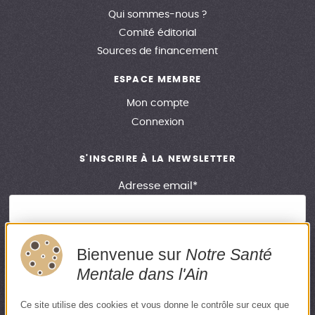
Qui sommes-nous ?
Comité éditorial
Sources de financement
ESPACE MEMBRE
Mon compte
Connexion
S'INSCRIRE À LA NEWSLETTER
Adresse email*
Bienvenue sur
Notre Santé
En renseignant votre adresse email, vous acceptez de recevoir
Mentale dans l'Ain
notre newsletter. Si vous souhaitez vous désinscrire, merci de
cliquer sur le lien en bas de chaque newsletter.
Ce site utilise des cookies et vous donne le contrôle sur ceux que