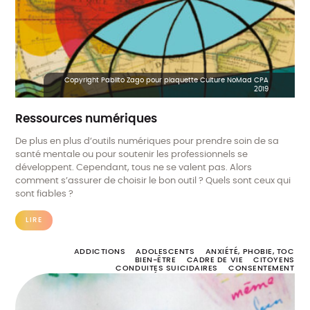
TROUBLES BIPOLAIRES
TROUBLES DÉPRESSIFS
TROUBLES DU COMPORTEMENT ALIMENTAIRE
TROUBLES DU SPECTRE AUTISTIQUE
TROUBLES PSYCHIQUES
VIOLENCE
Copyright Pablito Zago pour plaquette Culture NoMad CPA
2019
Ressources numériques
De plus en plus d’outils numériques pour prendre soin de sa
santé mentale ou pour soutenir les professionnels se
développent. Cependant, tous ne se valent pas. Alors
comment s’assurer de choisir le bon outil ? Quels sont ceux qui
sont fiables ?
LIRE
ADDICTIONS
ADOLESCENTS
ANXIÉTÉ, PHOBIE, TOC
BIEN-ÊTRE
CADRE DE VIE
CITOYENS
CONDUITES SUICIDAIRES
CONSENTEMENT
DÉTRESSE PSYCHOLOGIQUE
DEUIL
DIAGNOSTIC, DÉPISTAGE ET SOINS
DISCRIMINATION
ENFANCE
ENTRAIDE
ENVIRONNEMENT
ERRANCE
FIN DE VIE
FORMATION
HANDICAP
HARCÈLEMENT
HOMOPHOBIE
INSTITUTION
LOGEMENT
MALADIE NEURODÉGÉNÉRATIVE