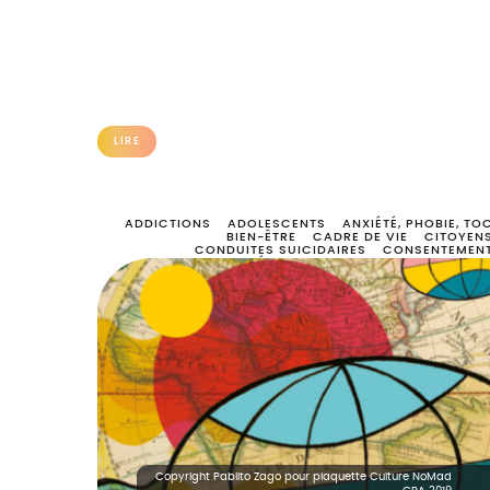
LIRE
ADDICTIONS
ADOLESCENTS
ANXIÉTÉ, PHOBIE, TO
BIEN-ÊTRE
CADRE DE VIE
CITOYEN
CONDUITES SUICIDAIRES
CONSENTEMEN
DÉTRESSE PSYCHOLOGIQUE
DEUI
DIAGNOSTIC, DÉPISTAGE ET SOINS
DISCRIMINATIO
ENFANCE
ENTRAIDE
ENVIRONNEMENT
ERRANC
FIN DE VIE
FORMATION
HANDICAP
HARCÈLEMEN
HOMOPHOBIE
INSTITUTION
LOGEMEN
MALADIE NEURODÉGÉNÉRATIVE
MÉTHODOLOGI
MIGRATION
NUMÉRIQUE
OUTILS
PARENTALIT
POLITIQUE PUBLIQUE DE SANTÉ MENTAL
PROCHE AIDANT
PROFESSIONNEL
RÉTABLISSEMENT
STIGMATISATIO
TROUBLE SCHIZOPHRÉNIQUE
TROUBLES BIPOLAIRE
TROUBLES DÉPRESSIF
TROUBLES DU COMPORTEMENT ALIMENTAIR
TROUBLES DU SPECTRE AUTISTIQU
TROUBLES PSYCHIQUES
VIOLENC
Copyright Pablito Zago pour plaquette Culture NoMad