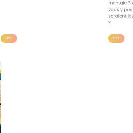
mentale ? 
vous y pre
seraient le
?
LIRE
LIRE
C
S
T
L
N
E
T
T
E
É
E
S
N
S
S
E
E
E