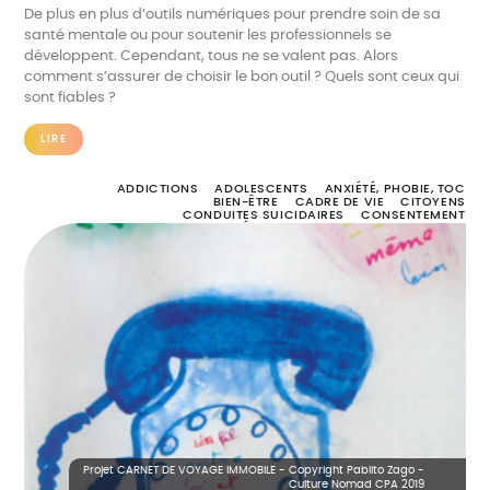
De plus en plus d’outils numériques pour prendre soin de sa
santé mentale ou pour soutenir les professionnels se
développent. Cependant, tous ne se valent pas. Alors
comment s’assurer de choisir le bon outil ? Quels sont ceux qui
sont fiables ?
LIRE
ADDICTIONS
ADOLESCENTS
ANXIÉTÉ, PHOBIE, TOC
BIEN-ÊTRE
CADRE DE VIE
CITOYENS
CONDUITES SUICIDAIRES
CONSENTEMENT
DÉTRESSE PSYCHOLOGIQUE
DEUIL
DIAGNOSTIC, DÉPISTAGE ET SOINS
DISCRIMINATION
ENFANCE
ENTRAIDE
ENVIRONNEMENT
ERRANCE
FIN DE VIE
FORMATION
HANDICAP
HARCÈLEMENT
HOMOPHOBIE
INSTITUTION
LOGEMENT
MALADIE NEURODÉGÉNÉRATIVE
MIGRATION
NUMÉRIQUE
PARENTALITÉ
POLITIQUE PUBLIQUE DE SANTÉ MENTALE
PROCHE AIDANT
PROFESSIONNELS
RÉTABLISSEMENT
STIGMATISATION
TROUBLE SCHIZOPHRÉNIQUE
TROUBLES BIPOLAIRES
TROUBLES DÉPRESSIFS
TROUBLES DU COMPORTEMENT ALIMENTAIRE
TROUBLES DU SPECTRE AUTISTIQUE
TROUBLES PSYCHIQUES
VIOLENCE
Projet CARNET DE VOYAGE IMMOBILE - Copyright Pablito Zago -
Culture Nomad CPA 2019