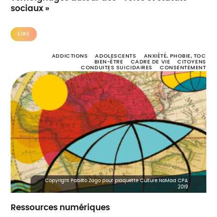
sociaux »
LIRE
ADDICTIONS
ADOLESCENTS
ANXIÉTÉ, PHOBIE, TOC
BIEN-ÊTRE
CADRE DE VIE
CITOYENS
CONDUITES SUICIDAIRES
CONSENTEMENT
DÉTRESSE PSYCHOLOGIQUE
DEUIL
DIAGNOSTIC, DÉPISTAGE ET SOINS
DISCRIMINATION
ENFANCE
ENTRAIDE
ENVIRONNEMENT
ERRANCE
FIN DE VIE
FORMATION
HANDICAP
HARCÈLEMENT
HOMOPHOBIE
INSTITUTION
LOGEMENT
MALADIE NEURODÉGÉNÉRATIVE
MÉTHODOLOGIE
MIGRATION
NUMÉRIQUE
OUTILS
PARENTALITÉ
POLITIQUE PUBLIQUE DE SANTÉ MENTALE
PROCHE AIDANT
PROFESSIONNELS
RÉTABLISSEMENT
STIGMATISATION
TROUBLE SCHIZOPHRÉNIQUE
TROUBLES BIPOLAIRES
TROUBLES DÉPRESSIFS
TROUBLES DU COMPORTEMENT ALIMENTAIRE
TROUBLES DU SPECTRE AUTISTIQUE
TROUBLES PSYCHIQUES
VIOLENCE
Copyright Pablito Zago pour plaquette Culture NoMad CPA
2019
Ressources numériques