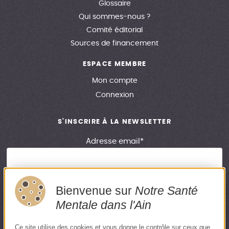
Glossaire
Qui sommes-nous ?
Comité éditorial
Sources de financement
ESPACE MEMBRE
Mon compte
Connexion
S'INSCRIRE À LA NEWSLETTER
Adresse email*
Bienvenue sur
Notre Santé
En renseignant votre adresse email, vous acceptez de recevoir
Mentale dans l'Ain
notre newsletter. Si vous souhaitez vous désinscrire, merci de
cliquer sur le lien en bas de chaque newsletter.
Ce site utilise des cookies et vous donne le contrôle sur ceux que