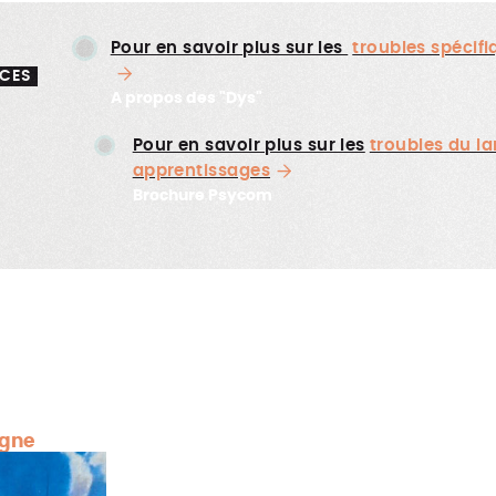
Pour en savoir plus sur les
troubles spécif
CES
A propos des "Dys"
Pour en savoir plus sur les
troubles du l
apprentissages
Brochure Psycom
rgne