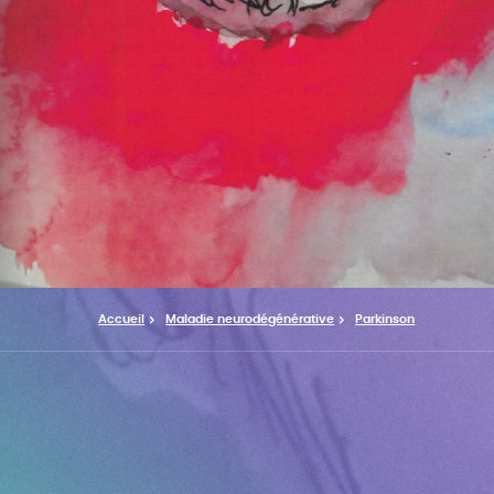
Accueil
Maladie neurodégénérative
Parkinson