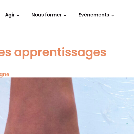
Agir
Nous former
Evènements
des apprentissages
rgne