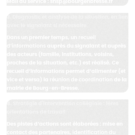
Mail du service : shsp@bourgenbresse.fr
3. Diagnostic et analyse de la situation, en lien
avec le signalant si nécessaire
Dans un premier temps, un
recueil
d’informations
auprès du signalant et auprès
des acteurs (famille, institutions, voisins,
proches de la situation, etc.) est réalisé. Ce
recueil d’informations permet d’alimenter (et
vice et versa) la
réunion de coordination
de la
mairie de Bourg-en-Bresse.
4. Stratégie d'intervention collégiale : 1ères
orientations de travail
Des pistes d’actions sont élaborées : mise en
contact des partenaires,
identification du