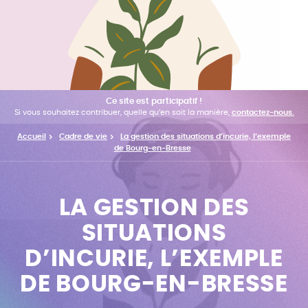
Ce site est participatif !
Si vous souhaitez contribuer, quelle qu’en soit la manière,
contactez-nous.
Accueil
Cadre de vie
La gestion des situations d’incurie, l’exemple
de Bourg-en-Bresse
LA GESTION DES
SITUATIONS
D’INCURIE, L’EXEMPLE
DE BOURG-EN-BRESSE