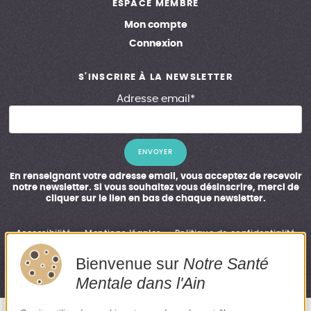
ESPACE MEMBRE
Mon compte
Connexion
S'INSCRIRE À LA NEWSLETTER
Adresse email*
En renseignant votre adresse email, vous acceptez de recevoir
notre newsletter. Si vous souhaitez vous désinscrire, merci de
cliquer sur le lien en bas de chaque newsletter.
Accessibilité
Mentions légales
Politique de confidentialité
Plan du site
Bienvenue sur
Notre Santé
CRÉATION SITE INTERNET EMERGENCE GRAPHIQUE
Mentale dans l'Ain