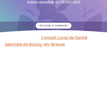
Article actualisé au 05/05/2023
AFFICHER LE SOMMAIRE
Dans le cadre du
Conseil Local de Santé
Mentale de Bourg-en-Bresse
en co-animation
avec
l’association Ain’Appui
, un travail
partenarial a été réalisé de juin 2022 à avril
2023 autour de la prise en charge des
situations d’incurie sur la commune de
Bourg-en-Bresse.
Deux groupes de travail ont été réalisé avec
des professionnels concernés par la
thématique (bailleurs sociaux, professionnels
du secteur de soins psychiatriques,