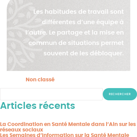
Les habitudes de travail sont
différentes d’une équipe à
l’autre. Le partage et la mise en
commun de situations permet
souvent de les débloquer.
Posted in
Non classé
Rechercher
RECHERCHER
Articles récents
La Coordination en Santé Mentale dans l’Ain sur les
réseaux sociaux
Les Semaines d’Information sur la Santé Mentale