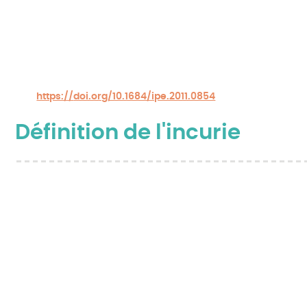
occupants de logement indignes et présentant des
troubles de la santé mentale
. p8-19
Ducasse, D., Alezrah, C., Benayed, J., Arbault,
D., Bardou, H., Meniai, M. & Ferrer, I. (2011). Réflexions
autour d’un cas clinique de syndrome de Diogène et
ses liens avec la psychose.
L’information
psychiatrique
, 87, 733-
739.
https://
doi.org/10.1684/ipe.2011.0854
Définition de l'incurie
Etymologiquement latin : In = sans ; cura :
soin; négligence , absence de souci de soi et
de son environnement.
L’incurie est un symptôme.
C’est un terme générique qui décrit
différentes
manifestations du rapport nuisible avec son